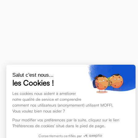
A
Activity Based Working
Access control
Salut c'est nous...
E
les Cookies !
Les cookies nous aident à améliorer
notre qualité de service et comprendre
Expansion rate (or flex offic
comment nos utilisateurs (anonymement) utilisent MOFFI.
rate)
Vous voulez bien nous aider ?
Pour modifier vos préférences par la suite, cliquez sur le lien
'Préférences de cookies' situé dans le pied de page.
Consentements certifiés par