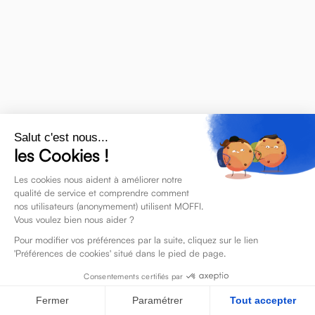
A
Accord de travail à domicile
Activity Based Working
Salut c'est nous...
les Cookies !
Les cookies nous aident à améliorer notre
qualité de service et comprendre comment
nos utilisateurs (anonymement) utilisent MOFFI.
Vous voulez bien nous aider ?
Pour modifier vos préférences par la suite, cliquez sur le lien
'Préférences de cookies' situé dans le pied de page.
B
Consentements certifiés par
Bureau partagé
Fermer
Paramétrer
Tout accepter