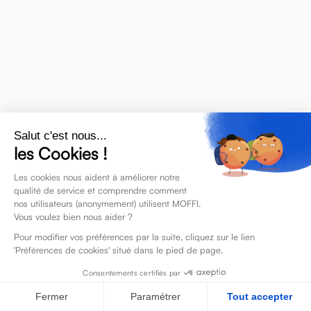
L'efficacité d’une connexion fluide et
C
sécurisée
lo
Salut c'est nous...
Découvrez les
les Cookies !
Les cookies nous aident à améliorer notre
partenaires de MOFFI
qualité de service et comprendre comment
nos utilisateurs (anonymement) utilisent MOFFI.
Vous voulez bien nous aider ?
search
Catégories
Rechercher
Pour modifier vos préférences par la suite, cliquez sur le lien
'Préférences de cookies' situé dans le pied de page.
Tous
Consentements certifiés par
Affichage dynamique
Fermer
Paramétrer
Tout accepter
SIRH