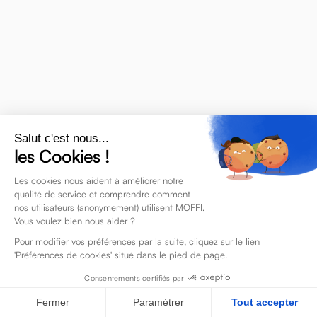
A
Accord de travail à domicile
Activity Based Working
Salut c'est nous...
les Cookies !
Les cookies nous aident à améliorer notre
qualité de service et comprendre comment
nos utilisateurs (anonymement) utilisent MOFFI.
Vous voulez bien nous aider ?
Pour modifier vos préférences par la suite, cliquez sur le lien
'Préférences de cookies' situé dans le pied de page.
B
Consentements certifiés par
Bureau partagé
Fermer
Paramétrer
Tout accepter